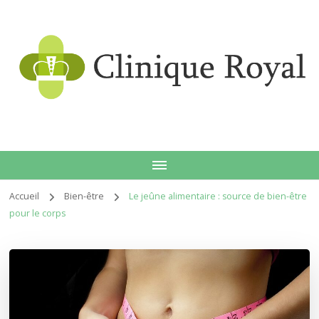
Clin
Accueil
Bien-être
Le jeûne alimentaire : source de bien-être
pour le corps
roy