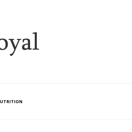
ique
al
UTRITION