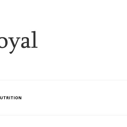
ique
al
UTRITION