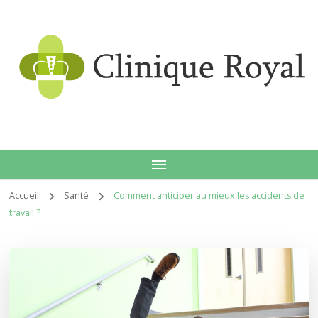
Clin
Accueil
Santé
Comment anticiper au mieux les accidents de
travail ?
roy