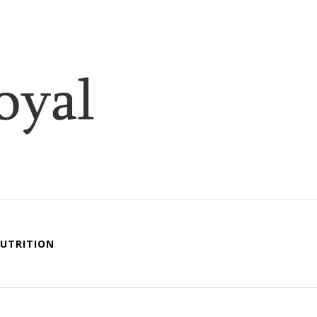
ique
al
UTRITION