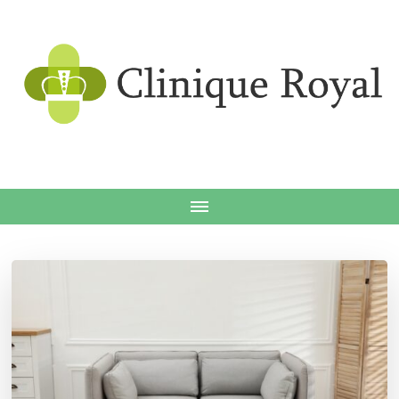
Clin
roy