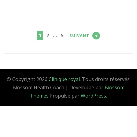
Pagination
des
PAGE
PAGE
PAGE
1
2
…
5
SUIVANT
publications
© Copyright 2026
Clinique royal
. Tous droits réservés.
Blossom Health Coach | Développé par
Blossom
Themes
.Propulsé par
WordPress
.