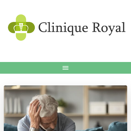
Clin
roy